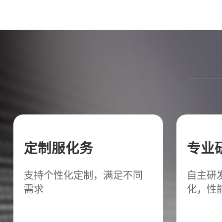
定制服化务
专业
支持个性化定制，满足不同
自主研
需求
化，性