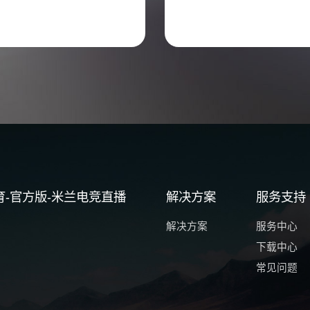
育-官方版-米兰电竞直播
解决方案
服务支持
解决方案
服务中心
下载中心
常见问题