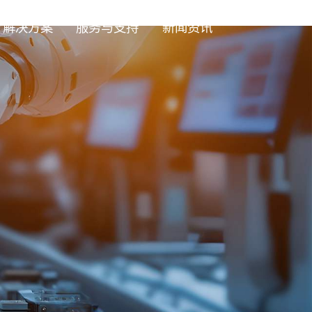
解决方案
服务与支持
新闻资讯