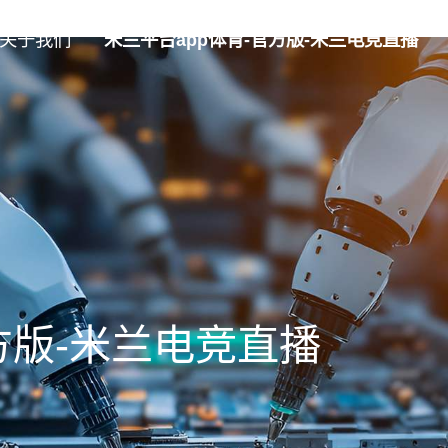
关于我们
米兰平台app体育-官方版-米兰电竞直播
方版-米兰电竞直播