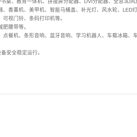
几/书桌、教育一体机、拼接屏分配器、DVI分配器、全息3D
温器、香薰机、美甲机、智能马桶盖、补光灯、风水轮、LED
机、可视门铃、条码打印机等。
减肥腰带等。
银机、点餐机、条形音响、蓝牙音响、学习机器人、车载冰箱、
设备安全稳定运行。