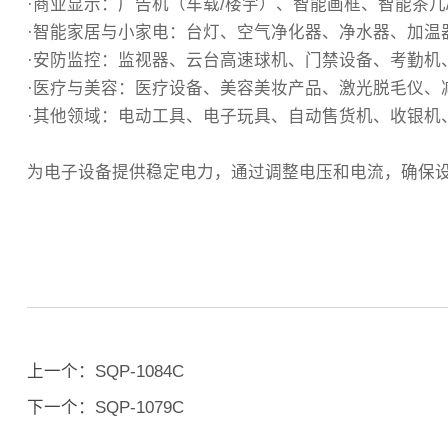
·商业显示‌：广告机（车载/楼宇）、智能画框、智能茶
·智能家居与小家电‌：台灯、空气净化器、净水器、加
‌·安防监控‌：监视器、云台高速球机、门禁设备、考勤
·医疗与美容‌：医疗设备、美容美妆产品、激光脱毛仪、
‌·其他领域‌：电动工具、电子玩具、自动售货机、收
为电子设备提供稳定电力，通过调整电压和电流，确保
上一个：
SQP-1084C
下一个：
SQP-1079C