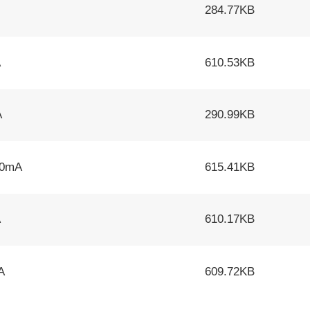
284.77KB
A
610.53KB
A
290.99KB
0mA
615.41KB
A
610.17KB
A
609.72KB