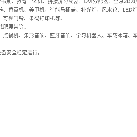
几/书桌、教育一体机、拼接屏分配器、DVI分配器、全息3D
温器、香薰机、美甲机、智能马桶盖、补光灯、风水轮、LED
机、可视门铃、条码打印机等。
减肥腰带等。
银机、点餐机、条形音响、蓝牙音响、学习机器人、车载冰箱、
设备安全稳定运行。