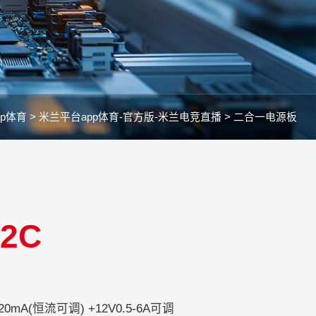
p体育 >
米兰平台app体育-官方版-米兰电竞直播 >
二合一电源板
12C
110-240V
720mA(恒流可调) +12V0.5-6A可调